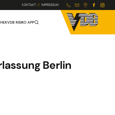
KONTAKT
//
IMPRESSUM
THEK
VDB RISIKO APP
assung Berlin