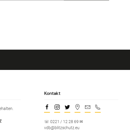
Kontakt
ehalten.
Z
☏ 0221 / 12 28 69 ✉
vdb@blitzschutz.eu