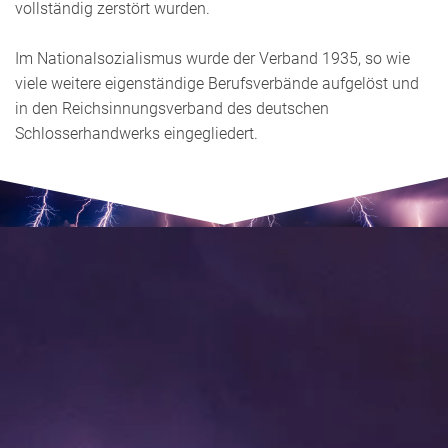
vollständig zerstört wurden.
Im Nationalsozialismus wurde der Verband 1935, so wie
viele weitere eigenständige Berufsverbände aufgelöst und
in den Reichsinnungsverband des deutschen
Schlosserhandwerks eingegliedert.