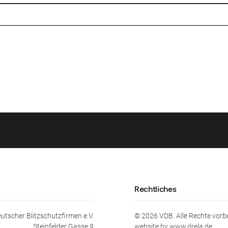
Rechtliches
tscher Blitzschutzfirmen e.V.
©
2026
VDB. Alle Rechte vorb
Steinfelder Gasse 9
website by www.drela.de