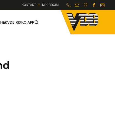
KONTAKT
//
IMPRESSUM
THEK
VDB RISIKO APP
nd