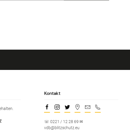
Kontakt
ehalten.
Z
☏ 0221 / 12 28 69 ✉
vdb@blitzschutz.eu