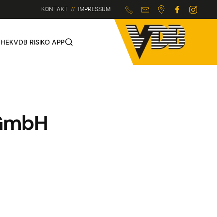
KONTAKT
//
IMPRESSUM
THEK
VDB RISIKO APP
 GmbH